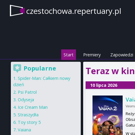
czestochowa.repertuary.pl
Start
Premiery
Zapowiedzi
Popularne
Teraz w ki
Spider-Man: Całkiem nowy
dzień
10 lipca 2026
Psi Patrol
Vai
Odyseja
Vaian
Ice Cream Man
Reży
Straszydła
Obsa
Toy story 5
Gatu
Vaiana
W sta