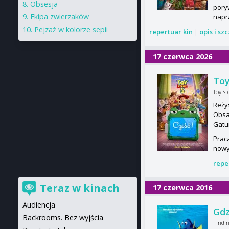
Obsesja
pory
Ekipa zwierzaków
napr
Pejzaż w kolorze sepii
repertuar kin
|
opis i sz
17 czerwca 2026
Toy
Toy St
Reży
Obsa
Gatu
Praca
nowy
repe
Teraz w kinach
17 czerwca 2016
Audiencja
Gdz
Backrooms. Bez wyjścia
Findi