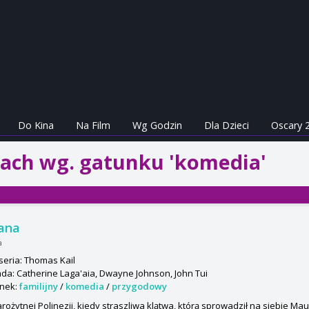
Do Kina
Na Film
Wg Godzin
Dla Dzieci
Oscary 
nach wg. gatunku 'komedia'
ana
a
seria: Thomas Kail
da: Catherine Laga'aia, Dwayne Johnson, John Tui
nek:
familijny
/
komedia
/
przygodowy
rożytnej Polinezji, kiedy straszliwa klątwa, którą sprowadził na siebie Ma