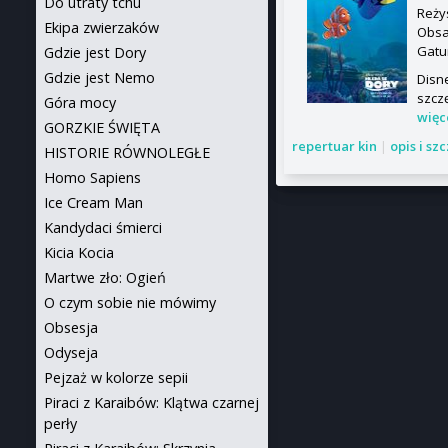
Do utraty tchu
Reży
Ekipa zwierzaków
Obsa
Gatu
Gdzie jest Dory
Gdzie jest Nemo
Disn
szczę
Góra mocy
więc
GORZKIE ŚWIĘTA
repertuar kin
|
opis i sz
HISTORIE RÓWNOLEGŁE
Homo Sapiens
Ice Cream Man
Kandydaci śmierci
Kicia Kocia
Martwe zło: Ogień
O czym sobie nie mówimy
Obsesja
Odyseja
Pejzaż w kolorze sepii
Piraci z Karaibów: Klątwa czarnej
perły