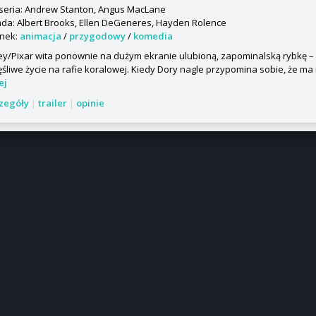
seria: Andrew Stanton, Angus MacLane
da: Albert Brooks, Ellen DeGeneres, Hayden Rolence
nek:
animacja
/
przygodowy
/
komedia
ey/Pixar wita ponownie na dużym ekranie ulubioną, zapominalską rybkę – 
śliwe życie na rafie koralowej. Kiedy Dory nagle przypomina sobie, że ma r
ej
czegóły
|
trailer
|
opinie