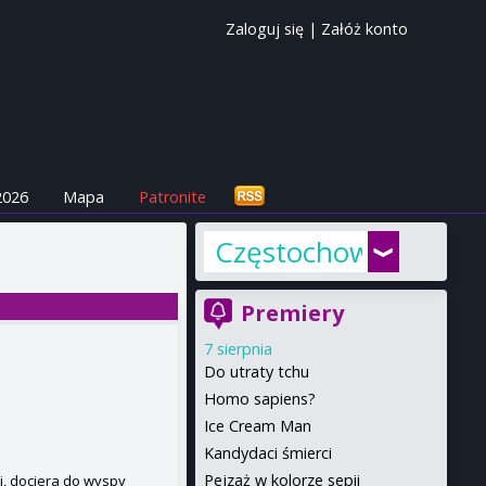
Zaloguj się
|
Załóż konto
2026
Mapa
Patronite
Częstochowa
Premiery
7 sierpnia
Do utraty tchu
Homo sapiens?
Ice Cream Man
Kandydaci śmierci
Pejzaż w kolorze sepii
ui, dociera do wyspy