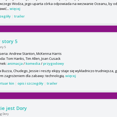
wczego Wodza, jego uparta córka odpowiada na wezwanie Oceanu, by od
awić...
więcej
czegóły
|
trailer
 story 5
ory 5
seria: Andrew Stanton, McKenna Harris
da: Tom Hanks, Tim Allen, Joan Cusack
nek:
animacja
/
komedia
/
przygodowy
 Buzza, Chudego, Jessie i reszty ekipy staje się wykładniczo trudniejsza, 
m zagrożeniem dla zabawy: technologią.
więcej
rtuar kin
|
opis i szczegóły
|
trailer
ie jest Dory
ng Dory